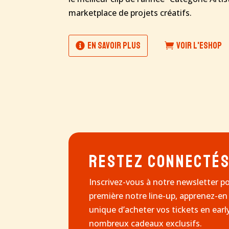
marketplace de projets créatifs.
En savoir plus
Voir l'eshop
Restez connecté
Inscrivez-vous à notre newsletter p
première notre line-up, apprenez-en 
unique d’acheter vos tickets en ear
nombreux cadeaux exclusifs.