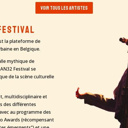
Voir tous les artistes
Festival
st la plateforme de
rbaine en Belgique.
alle mythique de
BAN32 Festival se
que de la scène culturelle
 multidisciplinaire et
ts des différentes
 avec au programme des
deo Awards (récompensant
istes émergents”) et une