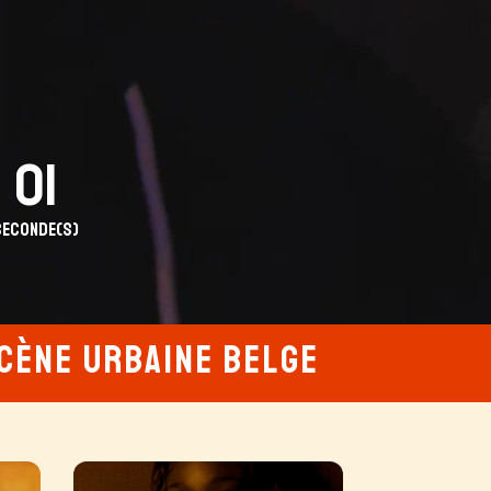
58
Seconde(s)
scène urbaine belge